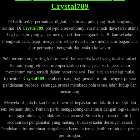
Crystal789
Di balik setiap permainan digital, selalu ada pola yang tidak langsung
terlihat. Di
Crystal789
, pola-pola tersembunyi itu menjadi daya tarik utama
bagi pemain yang gemar mengamati dan menganalisis. Bukan sekadar
mengikuti arus, tetapi menyelami setiap detail untuk memahami bagaimana
alur permainan bergerak dari waktu ke waktu.
Pola tersembunyi sering kali muncul dari repetisi kecil yang tidak disadari.
Pemain yang jeli akan memperhatikan ritme, jeda, serta perubahan
momentum yang terjadi dalam beberapa sesi. Dari situlah strategi mulai
terbentuk.
Crystal789
memberi ruang bagi pemain untuk mengeksplorasi
pendekatan berbeda, sehingga proses membaca pola terasa lebih hidup dan
menantang.
Menyelami pola bukan berarti mencari kepastian mutlak. Justru di situlah
seni bermain diuji. Pemain perlu menggabungkan intuisi dengan logika, serta
menjaga fokus agar tidak terjebak asumsi. Setiap keputusan diambil
berdasarkan pengamatan yang matang, bukan sekadar dorongan sesaat.
Pendekatan ini membuat pengalaman bermain terasa lebih terarah dan penuh
perhitungan.