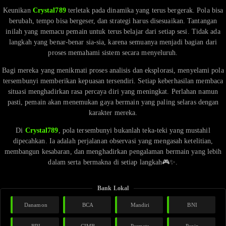
Keunikan
Crystal789
terletak pada dinamika yang terus bergerak. Pola bisa
berubah, tempo bisa bergeser, dan strategi harus disesuaikan. Tantangan
inilah yang memacu pemain untuk terus belajar dari setiap sesi. Tidak ada
langkah yang benar-benar sia-sia, karena semuanya menjadi bagian dari
proses memahami sistem secara menyeluruh.
Bagi mereka yang menikmati proses analisis dan eksplorasi, menyelami pola
tersembunyi memberikan kepuasan tersendiri. Setiap keberhasilan membaca
situasi menghadirkan rasa percaya diri yang meningkat. Perlahan namun
pasti, pemain akan menemukan gaya bermain yang paling selaras dengan
karakter mereka.
Di
Crystal789
, pola tersembunyi bukanlah teka-teki yang mustahil
dipecahkan. Ia adalah perjalanan observasi yang mengasah ketelitian,
membangun kesabaran, dan menghadirkan pengalaman bermain yang lebih
dalam serta bermakna di setiap langkah🎮✨.
Bank Lokal
Danamon
BCA
Mandiri
BNI
BRI
CIMB
Permata
Panin