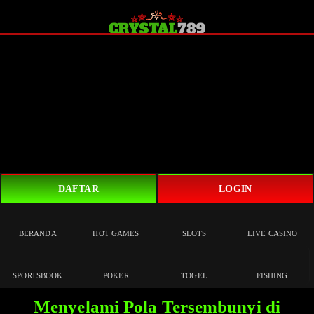
Tentang Kami
Author
Panduan Bermain
F.A.Q
DAFTAR
LOGIN
BERANDA
HOT GAMES
SLOTS
LIVE CASINO
SPORTSBOOK
POKER
TOGEL
FISHING
Menyelami Pola Tersembunyi di