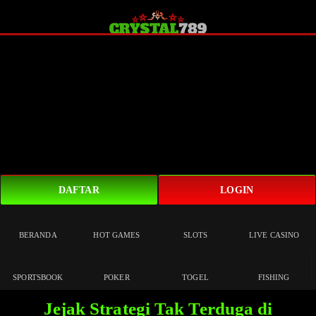
Tentang Kami
Author
Panduan Bermain
F.A.Q
DAFTAR
LOGIN
BERANDA
HOT GAMES
SLOTS
LIVE CASINO
SPORTSBOOK
POKER
TOGEL
FISHING
Jejak Strategi Tak Terduga di