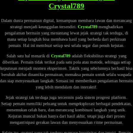
Crystal789
Dalam dunia permainan digital, kemampuan membaca lawan dan merancang
strategi menjadi keunggulan tersendiri.
Crystal789
menghadirkan
pengalaman bermain yang menantang lewat jejak strategi tak terduga, di
mana setiap langkah bisa membawa hasil yang berbeda dari perkiraan
pemain. Hal ini membuat setiap sesi selalu segar dan penuh kejutan.
Salah satu hal menarik di
Crystal789
adalah fleksibilitas strategi yang
diberikan. Pemain tidak terikat pada satu pola atau metode, sehingga setiap
keputusan menjadi momen eksperimen. Taktik yang sebelumnya berhasil bisa
berubah akibat dinamika permainan, memaksa pemain untuk selalu waspada
dan siap menyesuaikan langkah. Sensasi ini memberikan pengalaman bermain
yang lebih mendalam dan interaktif.
Jejak strategi tak terduga juga tercermin pada sistem progresi platform.
Setiap pemain memiliki peluang untuk mengeksplorasi berbagai pendekatan,
menemukan celah baru, dan merancang kombinasi langkah yang unik.
Kejutan muncul bukan hanya dari hasil akhir, tetapi juga dari proses
mengantisipasi gerakan lawan dan menyesuaikan ritme permainan.
Selain itu, strategi yang tak terduga memacu kreativitas dan intuisi. Pemain